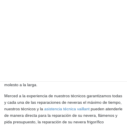
Mas llega un instante en que el empleo y el día tras día pasa
factura a ciertas piezas del electrodoméstico y se genera una
avería. Puede ser más pequeña o bien más grave, mas que
termina sucediendo tarde o bien temprano y sobre todo, resulta
molesto a la larga.
Merced a la experiencia de nuestros técnicos garantizamos todas
y cada una de las reparaciones de neveras el máximo de tiempo,
nuestros técnicos y la
asistencia técnica vaillant
pueden atenderle
de manera directa para la reparación de su nevera, llámenos y
pida presupuesto, la reparación de su nevera frigorífico